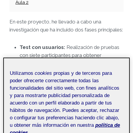
Aula 2
En este proyecto, he llevado a cabo una
investigación que ha incluido dos fases principales:
Test con usuarios:
Realización de pruebas
con siete participantes para obtener
información directa sobre sus experiencias y
necesidades al utilizar productos
Utilizamos
cookies
propias y de terceros para
tecnológicos destinados a la comunicación
poder ofrecerte correctamente todas las
intergeneracional.
funcionalidades del sitio web, con fines analíticos
Benchmarking de aplicaciones:
Análisis en
y para mostrarte publicidad personalizada de
acuerdo con un perfil elaborado a partir de tus
profundidad de cuatro aplicaciones
hábitos de navegación. Puedes aceptar, rechazar
diferentes para identificar sus puntos fuertes
o configurar tus preferencias haciendo clic abajo,
y debilidades. Este proceso nos ha permitido
u obtener más información en nuestra
política de
comprender mejor las características clave
cookies.