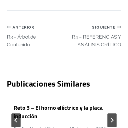
Navegación
ANTERIOR
SIGUIENTE
R3 – Árbol de
R4 – REFERENCIAS Y
de
Contenido
ANÁLISIS CRÍTICO
entradas
Publicaciones Similares
Reto 3 – El horno eléctrico y la placa
inducción